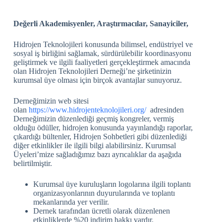
Değerli Akademisyenler, Araştırmacılar, Sanayiciler,
Hidrojen Teknolojileri konusunda bilimsel, endüstriyel ve
sosyal iş birliğini sağlamak, sürdürülebilir koordinasyonu
geliştirmek ve ilgili faaliyetleri gerçekleştirmek amacında
olan Hidrojen Teknolojileri Derneği’ne şirketinizin
kurumsal üye olması için birçok avantajlar sunuyoruz.
Derneğimizin web sitesi
olan
https://www.hidrojenteknolojileri.org/
adresinden
Derneğimizin düzenlediği geçmiş kongreler, vermiş
olduğu ödüller, hidrojen konusunda yayınlandığı raporlar,
çıkardığı bültenler, Hidrojen Sohbetleri gibi düzenlediği
diğer etkinlikler ile ilgili bilgi alabilirsiniz. Kurumsal
Üyeleri’mize sağladığımız bazı ayrıcalıklar da aşağıda
belirtilmiştir.
Kurumsal üye kuruluşların logolarına ilgili toplantı
organizasyonlarının duyurularında ve toplantı
mekanlarında yer verilir.
Dernek tarafından ücretli olarak düzenlenen
etkinliklerde %20 indirim hakkı vardır.