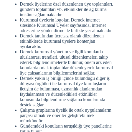
Dernek üyelerine özel düzenlenen üye toplantıları,
gündem toplantıları vb. etkinlikler ile ağ kurma
imkânı sağlanmaktadır.
Kurumsal üyelerin logoları Dernek internet
sitesinde Kurumsal Üyeler sayfasında, internet
adreslerine yönlendirme ile birlikte yer almaktadır.
Dernek tarafından ücretsiz olarak düzenlenen
etkinliklerde kurumsal üyelere kontenjan
ayrılacaktır.
Dernek kurumsal yönetim ve ilgili konularda
uluslararası trendleri, ulusal düzenlemeleri takip
ederek bilgilendirmelerde bulunur, önem arz eden
konularda ortak toplantılar düzenleyerek kurumsal
üye çalışanlarının bilgilenmelerini sağlar.
Dernek yakın iş birliği içinde bulunduğu diğer iş
dünyası örgütleri ile kurumsal üye kuruluşların
iletişim de bulunması, uzmanlık alanlarından
faydalanması ve düzenledikleri etkinlikler
konusunda bilgilendirme sağlama konularında
destek sağlar.
Çalışma gruplarına üyelik ile ortak uygulamaların
parçası olmak ve öneriler geliştirebilmek
mümkündür.
Gündemdeki konuların tartışıldığı üye panellerine
katıla bilinir.