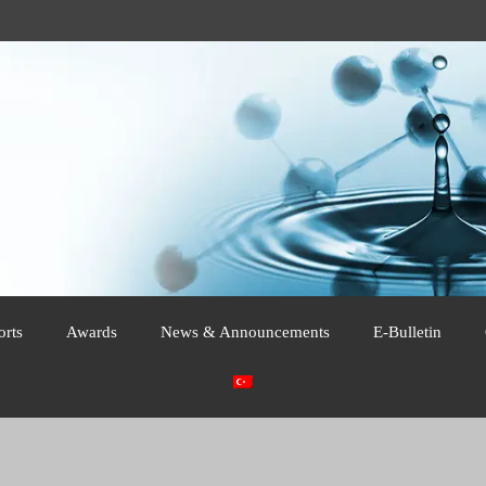
orts
Awards
News & Announcements
E-Bulletin